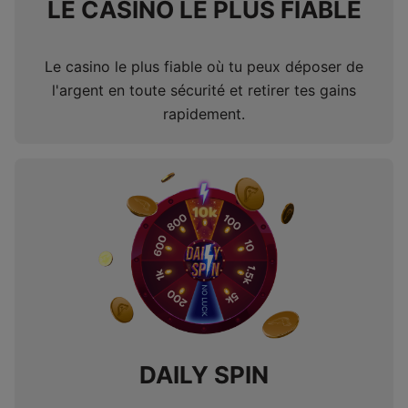
LE CASINO LE PLUS FIABLE
Le casino le plus fiable où tu peux déposer de
l'argent en toute sécurité et retirer tes gains
rapidement.
DAILY SPIN