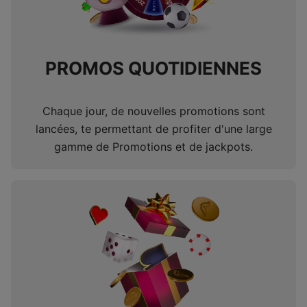
PROMOS QUOTIDIENNES
Chaque jour, de nouvelles promotions sont
lancées, te permettant de profiter d'une large
gamme de Promotions et de jackpots.