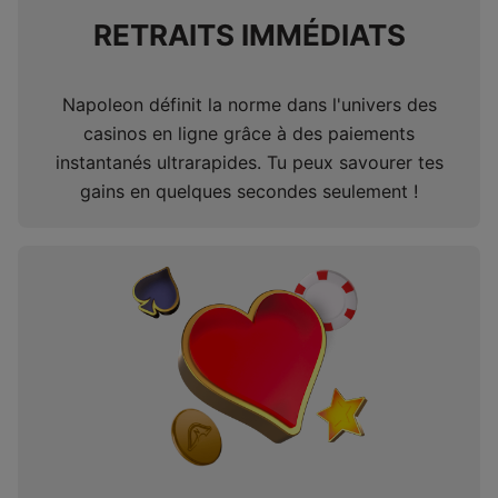
RETRAITS IMMÉDIATS
Napoleon définit la norme dans l'univers des
casinos en ligne grâce à des paiements
instantanés ultrarapides. Tu peux savourer tes
gains en quelques secondes seulement !